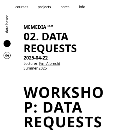
courses
projects
notes
info
data based
SS25
MEMEDIA
02. DATA
REQUESTS
de
2025-04-22
Lecturer:
Kim Albrecht
Summer 2025
WORKSHO
P: DATA
REQUESTS