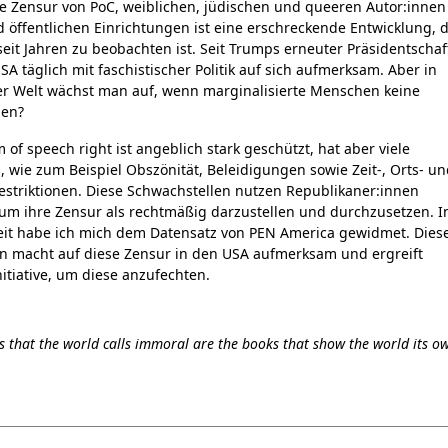
he Zensur von PoC, weiblichen, jüdischen und queeren Autor:innen
 öffentlichen Einrichtungen ist eine erschreckende Entwicklung, d
seit Jahren zu beobachten ist. Seit Trumps erneuter Präsidentschaf
SA täglich mit faschistischer Politik auf sich aufmerksam. Aber in
er Welt wächst man auf, wenn marginalisierte Menschen keine
en?
 of speech right ist angeblich stark geschützt, hat aber viele
wie zum Beispiel Obszönität, Beleidigungen sowie Zeit-, Orts- un
estriktionen. Diese Schwachstellen nutzen Republikaner:innen
, um ihre Zensur als rechtmäßig darzustellen und durchzusetzen. I
eit habe ich mich dem Datensatz von PEN America gewidmet. Dies
n macht auf diese Zensur in den USA aufmerksam und ergreift
nitiative, um diese anzufechten.
s that the world calls immoral are the books that show the world its o