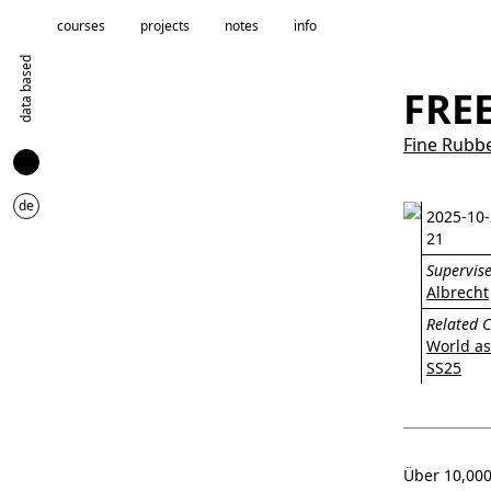
courses
projects
notes
info
data based
FRE
Fine Rubb
de
2025-10-
21
Supervise
Albrecht
Related C
World as
SS25
Über 10,00