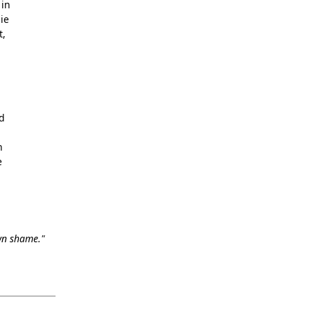
 in
ie
t,
d
n
e
wn shame."