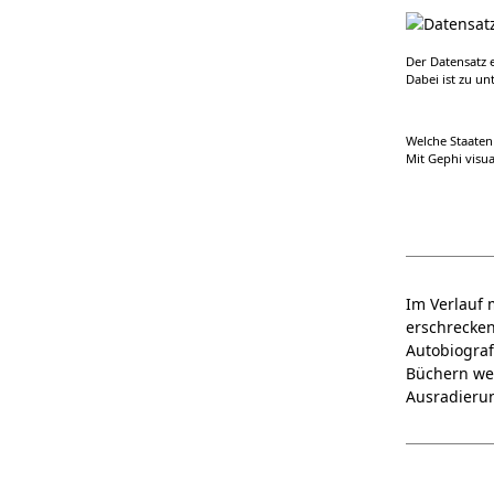
Der Datensatz 
Dabei ist zu u
Welche Staaten
Mit Gephi visual
Im Verlauf 
erschrecken
Autobiograf
Büchern wen
Ausradierun