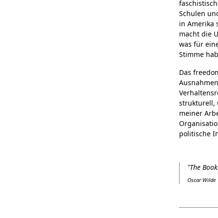
faschistisc
Schulen und
in Amerika 
macht die U
was für ein
Stimme hab
Das freedom
Ausnahmen, 
Verhaltensr
strukturell
meiner Arb
Organisatio
politische I
"The Book
Oscar Wilde